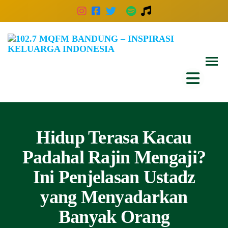
Skip
to
the
102
Inspira
content
Keluar
MQ
Indones
Ban
–
Insp
Kelu
Hidup Terasa Kacau
Indo
Padahal Rajin Mengaji?
Ini Penjelasan Ustadz
yang Menyadarkan
Banyak Orang