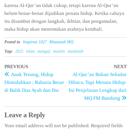
karena Al-Qur’an tidak cukup, tetapi karena Al-Qur’an
belum benar-benar dijadikan penata hidup. Ketika cahaya
itu disambut dengan langkah, ikhtiar, dan pengamalan,
maka hidup akan menemukan arahnya kembali.
Posted in
Inspirasi 1027
Khazanah MQ
Tags
2025
islam
mengaji
muslim
muslimah
Post
Previous
N
PREVIOUS
NEXT
Post
Po
Anak Tenang, Hidup
Al-Qur’an Bukan Sekadar
navigation
Dimudahkan ; Rahasia Besar
Dibaca, Tapi Menata Hidup:
di Balik Doa Ayah dan Ibu
Ini Penjelasan Lengkap dari
MQ FM Bandung
Leave a Reply
Your email address will not be published.
Required fields