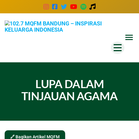
102
Inspira
Keluar
MQ
Indones
Ban
–
Insp
Kel
LUPA DALAM
Ind
TINJAUAN AGAMA
🔗 Bagikan Artikel MQFM