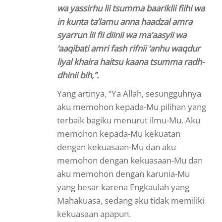
wa yassirhu lii tsumma baariklii fiihi wa
in kunta ta’lamu anna haadzal amra
syarrun lii fii diinii wa ma’aasyii wa
‘aaqibati amri fash rifnii ‘anhu waqdur
liyal khaira haitsu kaana tsumma radh-
dhinii bih,”.
Yang artinya, “Ya Allah, sesungguhnya
aku memohon kepada-Mu pilihan yang
terbaik bagiku menurut ilmu-Mu. Aku
memohon kepada-Mu kekuatan
dengan kekuasaan-Mu dan aku
memohon dengan kekuasaan-Mu dan
aku memohon dengan karunia-Mu
yang besar karena Engkaulah yang
Mahakuasa, sedang aku tidak memiliki
kekuasaan apapun.