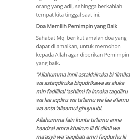
orang yang adil, sehingga berkahlah
tempat kita tinggal saat ini.
Doa Memilih Pemimpin yang Baik
Sahabat Mq, berikut amalan doa yang
dapat di amalkan, untuk memohon
kepada Allah agar diberikan Pemimpin
yang baik.
“Allahumma innii astakhiiruka bi ‘ilmika
wa astaqdiruka biqudrikawa as aluka
min fadllikal ‘ashiimi fa innaka taqdiiru
wa laa aqdiru wa ta’lamu wa laa a’lamu
wa anta ‘allaamul ghuyuubi.
Allahumma fain kunta ta’lamu anna
haadzal amra khairun lii fii diinii wa
ma’asyii wa ‘aaqibati amri faqdurhu lii