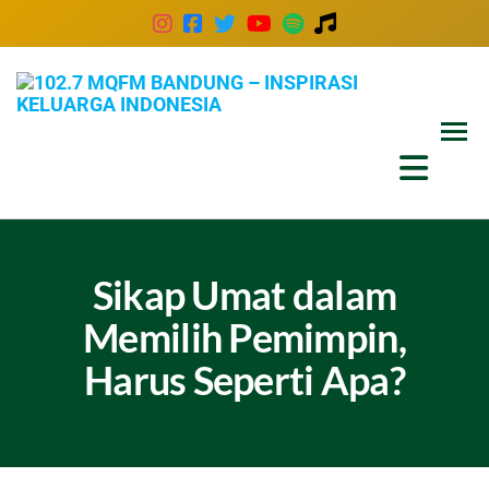
102
Inspira
Keluar
MQ
Indones
Ban
–
Insp
Kel
Sikap Umat dalam
Ind
Memilih Pemimpin,
Harus Seperti Apa?