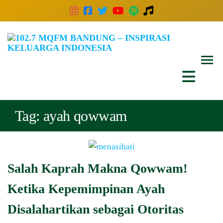
102
Inspira
Keluar
MQ
Indones
Ban
–
Insp
Tag:
ayah qowwam
Kelu
Indo
Salah Kaprah Makna Qowwam!
Ketika Kepemimpinan Ayah
Disalahartikan sebagai Otoritas