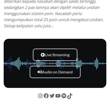
diberikan kepada nasabah dengan saldo tertinggi,
sedangkan 2 pax lainnya akan dipilih melalui undian
menggunakan sistem poin. Nasabah perlu
mengumpulkan total 25 poin untuk mengikuti undian.
Setiap kelipatan satu juta…
Live Streaming
Audio on Demand