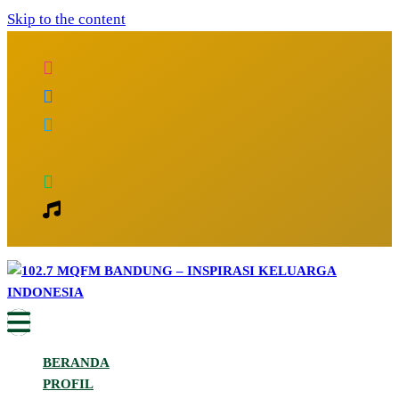
Skip to the content
Inspirasi Keluarga Indonesia
102.7 MQFM Bandung – Inspirasi
BERANDA
Keluarga Indonesia
PROFIL