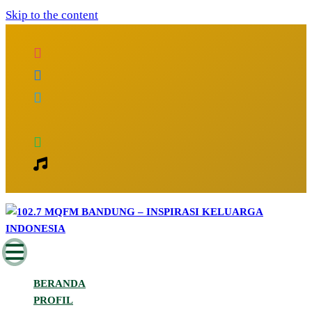
Skip to the content
Inspirasi Keluarga Indonesia
102.7 MQFM Bandung – Inspirasi
BERANDA
Keluarga Indonesia
PROFIL