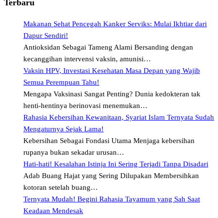
Terbaru
Makanan Sehat Pencegah Kanker Serviks: Mulai Ikhtiar dari
Dapur Sendiri!
Antioksidan Sebagai Tameng Alami Bersanding dengan
kecanggihan intervensi vaksin, amunisi…
Vaksin HPV, Investasi Kesehatan Masa Depan yang Wajib
Semua Perempuan Tahu!
Mengapa Vaksinasi Sangat Penting? Dunia kedokteran tak
henti-hentinya berinovasi menemukan…
Rahasia Kebersihan Kewanitaan, Syariat Islam Ternyata Sudah
Mengaturnya Sejak Lama!
Kebersihan Sebagai Fondasi Utama Menjaga kebersihan
rupanya bukan sekadar urusan…
Hati-hati! Kesalahan Istinja Ini Sering Terjadi Tanpa Disadari
Adab Buang Hajat yang Sering Dilupakan Membersihkan
kotoran setelah buang…
Ternyata Mudah! Begini Rahasia Tayamum yang Sah Saat
Keadaan Mendesak