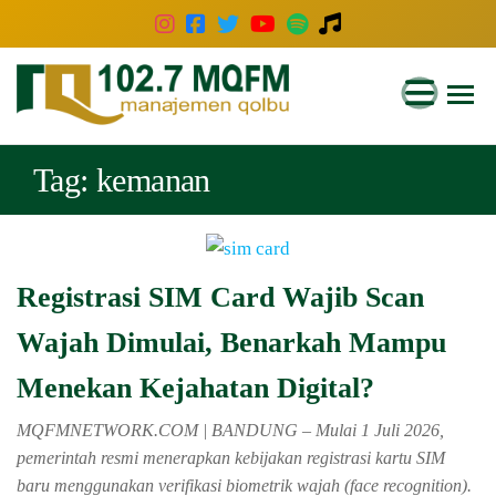
102.7
Inspirasi
Keluarga
MQFM
Indonesia
Bandung
Tag:
kemanan
–
Inspirasi
Keluarga
Registrasi SIM Card Wajib Scan
Indonesia
Wajah Dimulai, Benarkah Mampu
Menekan Kejahatan Digital?
MQFMNETWORK.COM | BANDUNG – Mulai 1 Juli 2026,
pemerintah resmi menerapkan kebijakan registrasi kartu SIM
baru menggunakan verifikasi biometrik wajah (face recognition).