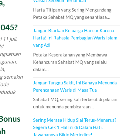
Wasiat Sebelum Terlambat
a,
Harta Titipan yang Sering Mengundang
Petaka Sahabat MQ yang senantiasa…
2045?
Jangan Biarkan Keluarga Hancur Karena
Harta! Ini Rahasia Pembagian Waris Islam
1 Juli,
yang Adil
ld
ngkatkan
Petaka Keserakahan yang Membawa
ngunan,
Kehancuran Sahabat MQ yang selalu
ia,
dalam…
ng semakin
Jangan Tunggu Sakit, Ini Bahaya Menunda
iode
Perencanaan Waris di Masa Tua
enduduk
Sahabat MQ, sering kali terbesit di pikiran
untuk menunda pembicaraan…
 Bonus
Sering Merasa Hidup Sial Terus-Menerus?
Segera Cek 1 Hal Ini di Dalam Hati,
ah
Jawabannya Bikin Merinding!