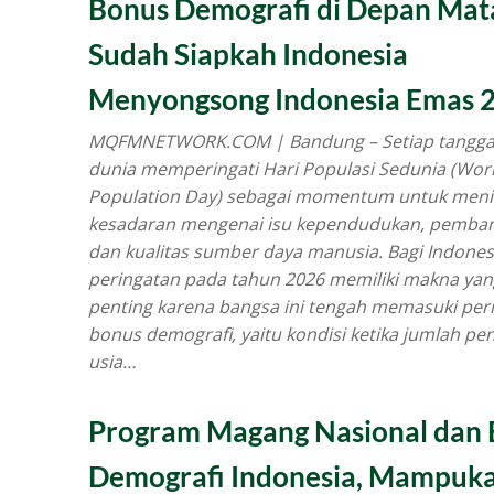
Bonus Demografi di Depan Mat
Sudah Siapkah Indonesia
Menyongsong Indonesia Emas 
MQFMNETWORK.COM | Bandung – Setiap tanggal 1
dunia memperingati Hari Populasi Sedunia (Wor
Population Day) sebagai momentum untuk meni
kesadaran mengenai isu kependudukan, pemba
dan kualitas sumber daya manusia. Bagi Indones
peringatan pada tahun 2026 memiliki makna ya
penting karena bangsa ini tengah memasuki per
bonus demografi, yaitu kondisi ketika jumlah p
usia…
Program Magang Nasional dan
Demografi Indonesia, Mampuk