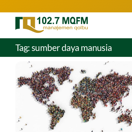
102.7
Inspirasi
Keluarga
MQFM
Indonesia
Bandung
Tag:
sumber daya manusia
–
Inspirasi
Keluarga
Indonesia