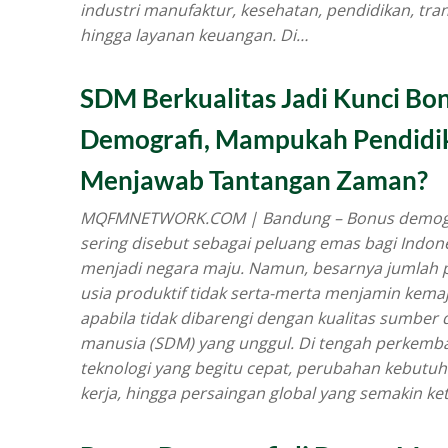
industri manufaktur, kesehatan, pendidikan, tran
hingga layanan keuangan. Di…
SDM Berkualitas Jadi Kunci Bo
Demografi, Mampukah Pendidi
Menjawab Tantangan Zaman?
MQFMNETWORK.COM | Bandung – Bonus demog
sering disebut sebagai peluang emas bagi Indon
menjadi negara maju. Namun, besarnya jumlah
usia produktif tidak serta-merta menjamin kema
apabila tidak dibarengi dengan kualitas sumber 
manusia (SDM) yang unggul. Di tengah perkem
teknologi yang begitu cepat, perubahan kebutu
kerja, hingga persaingan global yang semakin ke