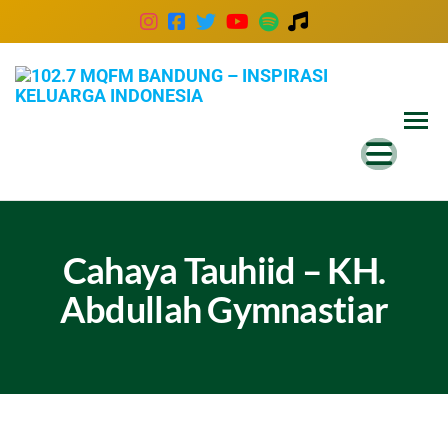
102
Inspira
Keluar
MQ
Indones
Ban
–
Insp
Kel
Cahaya Tauhiid – KH.
Ind
Abdullah Gymnastiar