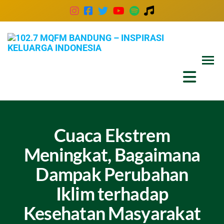
102
Inspira
Keluar
MQ
Indones
Ban
–
Insp
Kel
Cuaca Ekstrem
Ind
Meningkat, Bagaimana
Dampak Perubahan
Iklim terhadap
Kesehatan Masyarakat