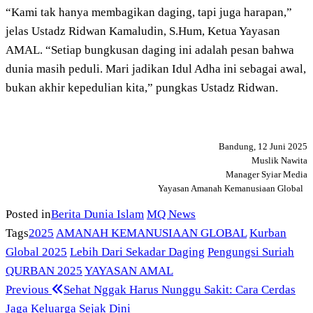
“Kami tak hanya membagikan daging, tapi juga harapan,”
jelas Ustadz Ridwan Kamaludin, S.Hum, Ketua Yayasan
AMAL. “Setiap bungkusan daging ini adalah pesan bahwa
dunia masih peduli. Mari jadikan Idul Adha ini sebagai awal,
bukan akhir kepedulian kita,” pungkas Ustadz Ridwan.
Bandung, 12 Juni 2025
Muslik Nawita
Manager Syiar Media
Yayasan Amanah Kemanusiaan Global
Posted in
Berita Dunia Islam
MQ News
Tags
2025
AMANAH KEMANUSIAAN GLOBAL
Kurban
Global 2025
Lebih Dari Sekadar Daging
Pengungsi Suriah
QURBAN 2025
YAYASAN AMAL
Previous
Post
Previous
Sehat Nggak Harus Nunggu Sakit: Cara Cerdas
Post
Jaga Keluarga Sejak Dini