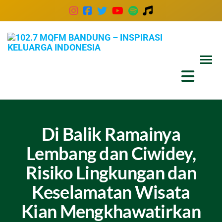
102
Inspira
Keluar
MQ
Indones
Ban
–
Insp
Kel
Di Balik Ramainya
Ind
Lembang dan Ciwidey,
Risiko Lingkungan dan
Keselamatan Wisata
Kian Mengkhawatirkan