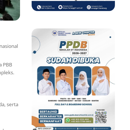
nasional
ta PBB
mpleks.
a, serta