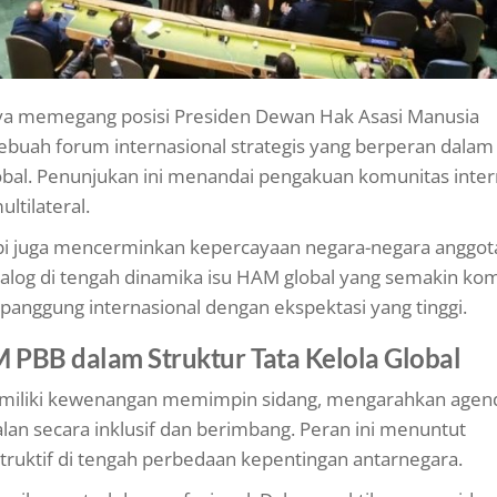
aya memegang posisi Presiden Dewan Hak Asasi Manusia
buah forum internasional strategis yang berperan dalam
al. Penunjukan ini menandai pengakuan komunitas inter
ltilateral.
etapi juga mencerminkan kepercayaan negara-negara anggo
ialog di tengah dinamika isu HAM global yang semakin ko
nggung internasional dengan ekspektasi yang tinggi.
PBB dalam Struktur Tata Kelola Global
miliki kewenangan memimpin sidang, mengarahkan agend
an secara inklusif dan berimbang. Peran ini menuntut
uktif di tengah perbedaan kepentingan antarnegara.