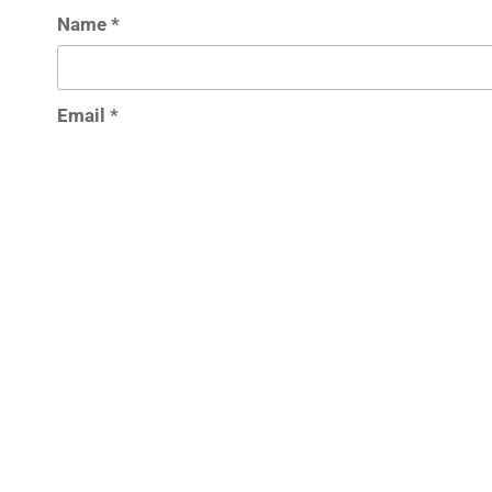
Name
*
Email
*
Website
Save my name, email, and website in this browser