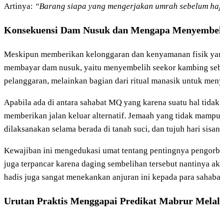
Artinya:
“Barang siapa yang mengerjakan umrah sebelum haji
Konsekuensi Dam Nusuk dan Mengapa Menyembel
Meskipun memberikan kelonggaran dan kenyamanan fisik yang 
membayar dam nusuk, yaitu menyembelih seekor kambing seba
pelanggaran, melainkan bagian dari ritual manasik untuk me
Apabila ada di antara sahabat MQ yang karena suatu hal tid
memberikan jalan keluar alternatif. Jemaah yang tidak mamp
dilaksanakan selama berada di tanah suci, dan tujuh hari sisan
Kewajiban ini mengedukasi umat tentang pentingnya pengorbana
juga terpancar karena daging sembelihan tersebut nantinya a
hadis juga sangat menekankan anjuran ini kepada para sahab
Urutan Praktis Menggapai Predikat Mabrur Mela