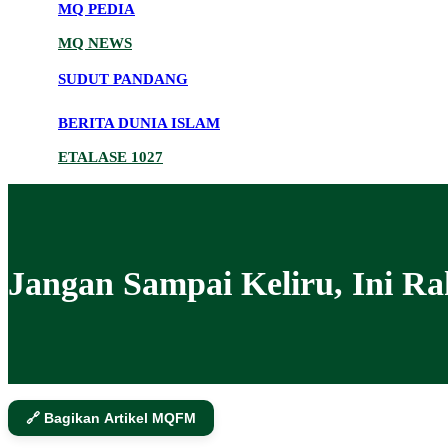
MQ PEDIA
MQ NEWS
SUDUT PANDANG
BERITA DUNIA ISLAM
ETALASE 1027
Jangan Sampai Keliru, Ini Ra
🔗 Bagikan Artikel MQFM