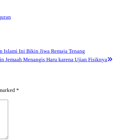
quran
an Islami Ini Bikin Jiwa Remaja Tenang
kin Jemaah Menangis Haru karena Ujian Fisiknya
 marked
*