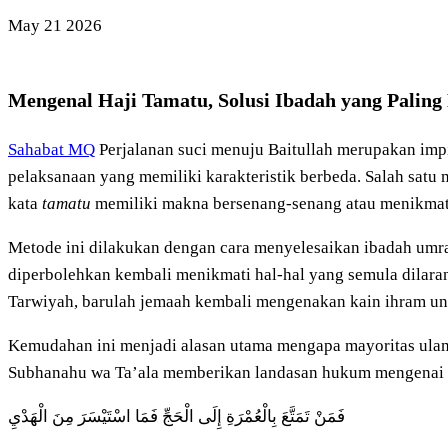
May
21
2026
Mengenal Haji Tamatu, Solusi Ibadah yang Palin
Sahabat MQ
Perjalanan suci menuju Baitullah merupakan impi
pelaksanaan yang memiliki karakteristik berbeda. Salah satu 
kata
tamatu
memiliki makna bersenang-senang atau menikmati
Metode ini dilakukan dengan cara menyelesaikan ibadah umrah
diperbolehkan kembali menikmati hal-hal yang semula dilaran
Tarwiyah, barulah jemaah kembali mengenakan kain ihram unt
Kemudahan ini menjadi alasan utama mengapa mayoritas ulam
Subhanahu wa Ta’ala memberikan landasan hukum mengenai 
فَمَنْ تَمَتَّعَ بِالْعُمْرَةِ إِلَى الْحَجِّ فَمَا اسْتَيْسَرَ مِنَ الْهَدْيِ