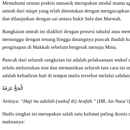
Memahami urutan praktis manasik merupakan modal utama aga
umrah dari miqat yang telah ditentukan dengan mengucapkan 
dan dilanjutkan dengan sai antara bukit Safa dan Marwah.
Rangkaian umrah ini diakhiri dengan prosesi tahalul atau me
menunggu dengan tenang hingga datangnya puncak ibadah haji
penginapan di Makkah sebelum bergerak menuju Mina.
Puncak dari seluruh rangkaian ini adalah pelaksanaan wukuf d
selalu meluruskan niat dan memastikan seluruh tata cara ini s
adalah kehadiran hati di tempat mulia tersebut melalui sabdan
الْحَجُّ عَرَفَةُ
Artinya:
“Haji itu adalah (wukuf di) Arafah.”
(HR. An-Nasa’i)
Hadis singkat ini merupakan salah satu kalimat paling ikonis
maknanya: