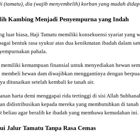
 (tamatu), dia (wajib menyembelih) korban yang mudah didap
ih Kambing Menjadi Penyempurna yang Indah
luar biasa, Haji Tamatu memiliki konsekuensi syariat yang wa
gai bentuk rasa syukur atas dua kenikmatan ibadah dalam sa
nyempurnakan pahala.
ak memiliki kemampuan finansial untuk menyediakan hewan sem
u membeli hewan dam diwajibkan menggantinya dengan berpuasa
ya ditunaikan setelah kembali ke tanah air.
n harta demi menggapai rida tertinggi di sisi Allah Subhanahu 
kan didistribusikan kepada mereka yang membutuhkan di tanah s
at beliau agar beralih ke ibadah yang membawa kemudahan ini.
lui Jalur Tamatu Tanpa Rasa Cemas