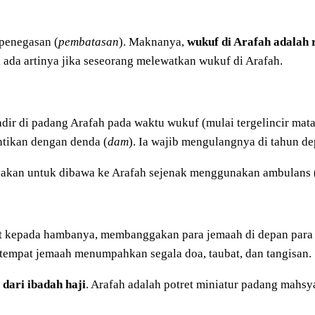
penegasan (
pembatasan
). Maknanya,
wukuf di Arafah adalah 
dak ada artinya jika seseorang melewatkan wukuf di Arafah.
ir di padang Arafah pada waktu wukuf (mulai tergelincir mataha
ntikan dengan denda (
dam
). Ia wajib mengulangnya di tahun de
ayakan untuk dibawa ke Arafah sejenak menggunakan ambulans
t kepada hambanya, membanggakan para jemaah di depan para 
h tempat jemaah menumpahkan segala doa, taubat, dan tangisan.
 dari ibadah haji
. Arafah adalah potret miniatur padang mahsy