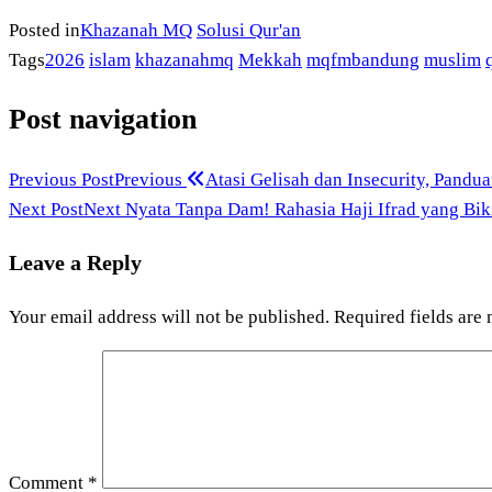
Posted in
Khazanah MQ
Solusi Qur'an
Tags
2026
islam
khazanahmq
Mekkah
mqfmbandung
muslim
Post navigation
Previous Post
Previous
Atasi Gelisah dan Insecurity, Pandu
Next Post
Next
Nyata Tanpa Dam! Rahasia Haji Ifrad yang Bi
Leave a Reply
Your email address will not be published.
Required fields are
Comment
*