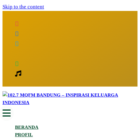
Skip to the content
Inspirasi Keluarga Indonesia
102.7 MQFM Bandung – Inspirasi
BERANDA
Keluarga Indonesia
PROFIL