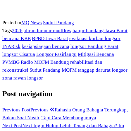
Posted in
MQ News
Sudut Pandang
Tags
2026
aliran lumpur mudflow
banjir bandang Jawa Barat
bencana KBB
BPBD Jawa Barat
evakuasi korban longsor
INARisk
kesiapsiagaan bencana
longsor Bandung Barat
longsor Cisarua
Longsor Pasirlangu
Mitigasi Bencana
PVMBG
Radio MQFM Bandung
rehabilitasi dan
rekonstruksi
Sudut Pandang MQFM
tanggap darurat longsor
zona rawan longsor
Post navigation
Previous Post
Previous
Rahasia Orang Bahagia Terungkap,
Bukan Soal Nasib, Tapi Cara Membangunnya
Next Post
Next
Ingin Hidup Lebih Tenang dan Bahagia? Ini