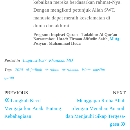
kebaikan mereka berdasarkan rahmat-Nya.
Dengan mengikuti petunjuk Allah SWT,
manusia dapat meraih keselamatan di
dunia dan akhirat.
Program: Inspirasi Quran – Tadabbur Al-Qur’an
Narasumber: Ustadz Firman Afifudin Saleh,
M.Ag
Penyiar: Muhammad Huda
Posted in
Inspirasi 1027
Khazanah MQ
Tags
2025
al-fatihah
ar-rahim
ar-rahman
islam
muslim
quran
PREVIOUS
NEXT
Langkah Kecil
Menggapai Ridha Allah
Mengajarkan Anak Tentang
dengan Menahan Amarah
Kebahagiaan
dan Menjauhi Sikap Tergesa-
gesa