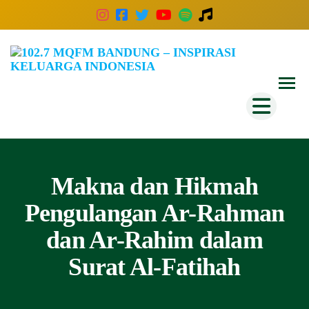
102
Inspira
Keluar
MQ
Indones
Ban
–
Insp
Kelu
Makna dan Hikmah
Indo
Pengulangan Ar-Rahman
dan Ar-Rahim dalam
Surat Al-Fatihah