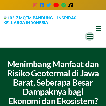
102
Inspira
Keluar
MQ
Indones
Ban
–
Insp
Kel
Menimbang Manfaat dan
Ind
Risiko Geotermal di Jawa
Barat, Seberapa Besar
Dampaknya bagi
Ekonomi dan Ekosistem?