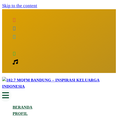
Skip to the content
Inspirasi Keluarga Indonesia
102.7 MQFM Bandung – Inspirasi
BERANDA
Keluarga Indonesia
PROFIL