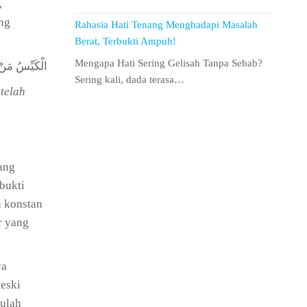
,
ng
Rahasia Hati Tenang Menghadapi Masalah
Berat, Terbukti Ampuh!
Mengapa Hati Sering Gelisah Tanpa Sebab?
الْكَيِّسُ مَنْ
Sering kali, dada terasa…
telah
ang
bukti
n konstan
r yang
ya
eski
rulah