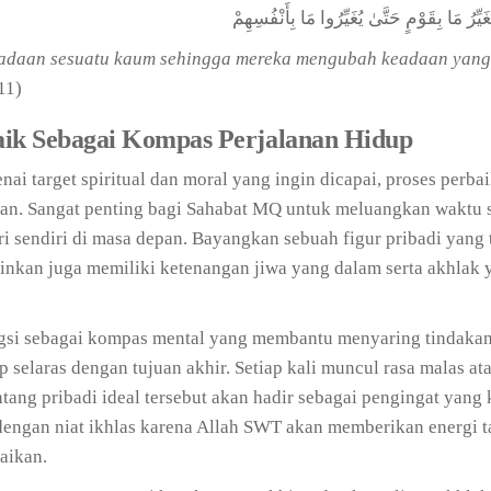
يُغَيِّرُ مَا بِقَوْمٍ حَتَّىٰ يُغَيِّرُوا مَا بِأَنْفُسِهِمْ
adaan sesuatu kaum sehingga mereka mengubah keadaan yang
11)
aik Sebagai Kompas Perjalanan Hidup
i target spiritual dan moral yang ingin dicapai, proses perbai
lan. Sangat penting bagi Sahabat MQ untuk meluangkan waktu 
i sendiri di masa depan. Bayangkan sebuah figur pribadi yang 
ainkan juga memiliki ketenangan jiwa yang dalam serta akhlak 
ngsi sebagai kompas mental yang membantu menyaring tindakan
p selaras dengan tujuan akhir. Setiap kali muncul rasa malas a
ng pribadi ideal tersebut akan hadir sebagai pengingat yang 
i dengan niat ikhlas karena Allah SWT akan memberikan energi
aikan.