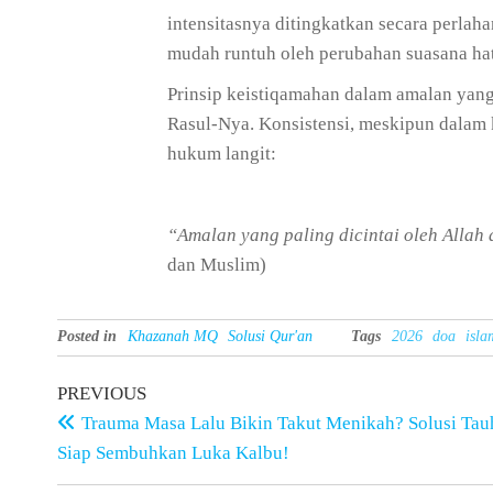
intensitasnya ditingkatkan secara perlah
mudah runtuh oleh perubahan suasana hat
Prinsip keistiqamahan dalam amalan yang
Rasul-Nya. Konsistensi, meskipun dalam ku
hukum langit:
“Amalan yang paling dicintai oleh Allah 
dan Muslim)
Posted in
Khazanah MQ
Solusi Qur'an
Tags
2026
doa
isla
PREVIOUS
Trauma Masa Lalu Bikin Takut Menikah? Solusi Tauh
Siap Sembuhkan Luka Kalbu!