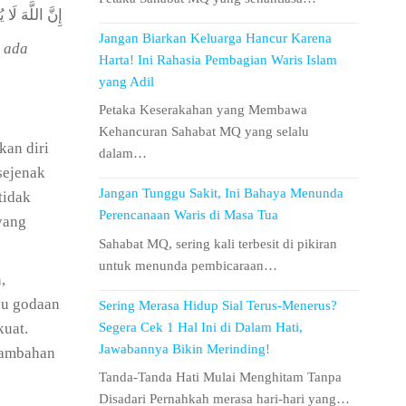
إِنَّ اللَّهَ لَا 
Jangan Biarkan Keluarga Hancur Karena
 ada
Harta! Ini Rahasia Pembagian Waris Islam
yang Adil
Petaka Keserakahan yang Membawa
Kehancuran Sahabat MQ yang selalu
kan diri
dalam…
sejenak
Jangan Tunggu Sakit, Ini Bahaya Menunda
tidak
Perencanaan Waris di Masa Tua
yang
Sahabat MQ, sering kali terbesit di pikiran
untuk menunda pembicaraan…
,
tau godaan
Sering Merasa Hidup Sial Terus-Menerus?
Segera Cek 1 Hal Ini di Dalam Hati,
kuat.
Jawabannya Bikin Merinding!
 tambahan
Tanda-Tanda Hati Mulai Menghitam Tanpa
Disadari Pernahkah merasa hari-hari yang…