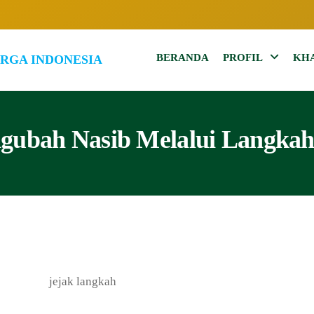
BERANDA
PROFIL
KH
102.7
Inspirasi
Keluarga
MQFM
Indonesia
Bandung
–
ngubah Nasib Melalui Langkah 
Inspirasi
Keluarga
Indonesia