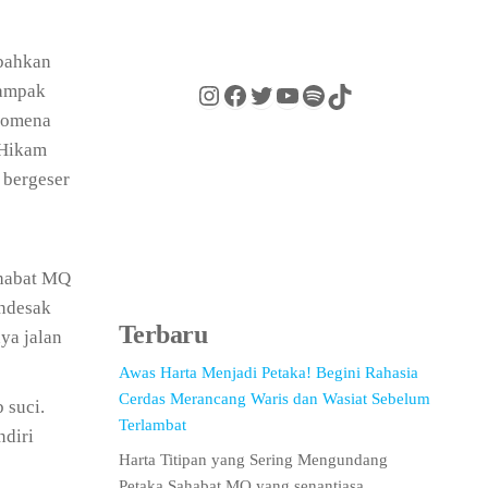
 bahkan
dampak
enomena
 Hikam
 bergeser
ahabat MQ
endesak
Terbaru
ya jalan
Awas Harta Menjadi Petaka! Begini Rahasia
Cerdas Merancang Waris dan Wasiat Sebelum
 suci.
Terlambat
ndiri
Harta Titipan yang Sering Mengundang
Petaka Sahabat MQ yang senantiasa…