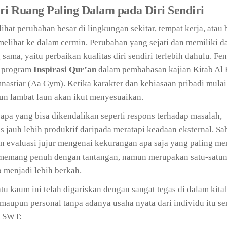
i Ruang Paling Dalam pada Diri Sendiri
ihat perubahan besar di lingkungan sekitar, tempat kerja, atau
 melihat ke dalam cermin. Perubahan yang sejati dan memiliki 
sama, yaitu perbaikan kualitas diri sendiri terlebih dahulu. F
m program
Inspirasi Qur’an
dalam pembahasan kajian Kitab Al
stiar (Aa Gym). Ketika karakter dan kebiasaan pribadi mulai
 pun lambat laun akan ikut menyesuaikan.
a yang bisa dikendalikan seperti respons terhadap masalah,
as jauh lebih produktif daripada meratapi keadaan eksternal. S
n evaluasi jujur mengenai kekurangan apa saja yang paling m
i memang penuh dengan tantangan, namun merupakan satu-satun
 menjadi lebih berkah.
u kaum ini telah digariskan dengan sangat tegas di dalam kitab
 maupun personal tanpa adanya usaha nyata dari individu itu se
h SWT: