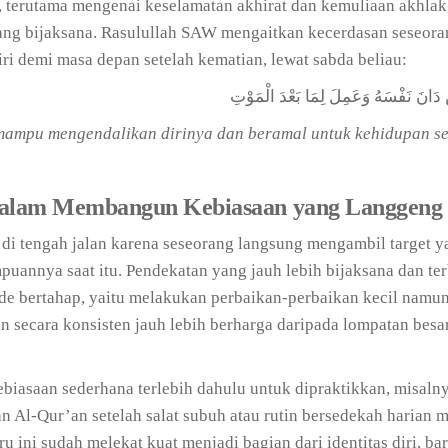
, terutama mengenai keselamatan akhirat dan kemuliaan akhlak
yang bijaksana. Rasulullah SAW mengaitkan kecerdasan seseora
 demi masa depan setelah kematian, lewat sabda beliau:
 دَانَ نَفْسَهُ وَعَمِلَ لِمَا بَعْدَ الْمَوْتِ
mampu mengendalikan dirinya dan beramal untuk kehidupan se
dalam Membangun Kebiasaan yang Langgeng
 di tengah jalan karena seseorang langsung mengambil target y
mpuannya saat itu. Pendekatan yang jauh lebih bijaksana dan ter
de bertahap, yaitu melakukan perbaikan-perbaikan kecil namu
an secara konsisten jauh lebih berharga daripada lompatan besa
biasaan sederhana terlebih dahulu untuk dipraktikkan, misaln
Al-Qur’an setelah salat subuh atau rutin bersedekah harian m
u ini sudah melekat kuat menjadi bagian dari identitas diri, ba