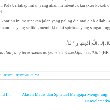
an. Pola bertahap inilah yang akan membentuk karakter kokoh d
i.
 kontinu ini merupakan jalan yang paling dicintai oleh Allah 
antitas yang sedikit, memiliki nilai spiritual yang sangat ting
لِ إِلَى اللَّهِ أَدْوَمُهَا وَإِنْ قَلَّ
adalah yang terus-menerus (konsisten) meskipun sedikit.”
(HR.
m
muslim
muslimah
quran
id Ini
Alasan Medis dan Spiritual Mengapa Mengurangi 
Menyelamatka