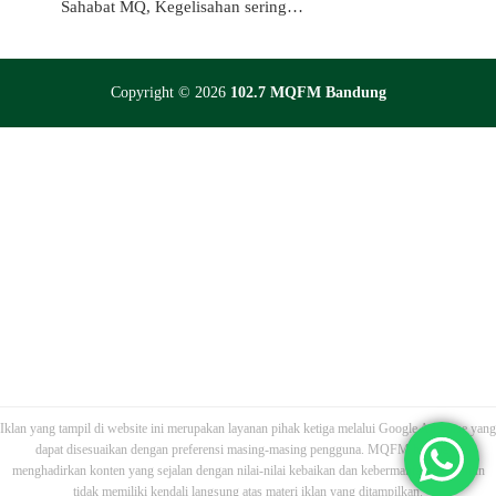
Sahabat MQ, Kegelisahan sering…
Copyright © 2026
102.7 MQFM Bandung
Iklan yang tampil di website ini merupakan layanan pihak ketiga melalui Google AdSense yang
dapat disesuaikan dengan preferensi masing-masing pengguna. MQFM berupaya
menghadirkan konten yang sejalan dengan nilai-nilai kebaikan dan kebermanfaatan, namun
tidak memiliki kendali langsung atas materi iklan yang ditampilkan.