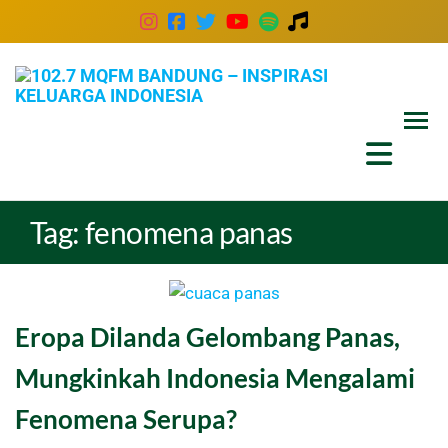
102
Inspira
Keluar
MQ
Indones
Ban
–
Insp
Tag:
fenomena panas
Kel
Ind
Eropa Dilanda Gelombang Panas,
Mungkinkah Indonesia Mengalami
Fenomena Serupa?