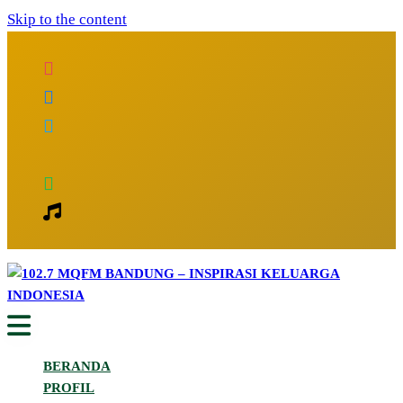
Skip to the content
Inspirasi Keluarga Indonesia
102.7 MQFM Bandung – Inspirasi
BERANDA
Keluarga Indonesia
PROFIL