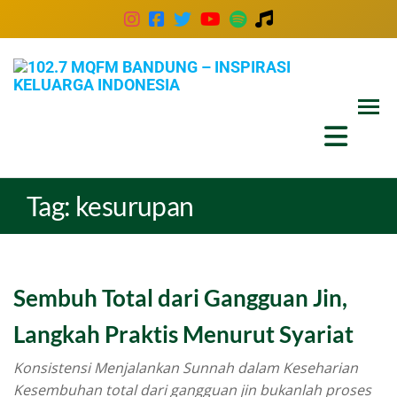
102
Inspira
Keluar
MQ
Indones
Ban
–
Insp
Tag:
kesurupan
Kel
Ind
Sembuh Total dari Gangguan Jin,
Langkah Praktis Menurut Syariat
Konsistensi Menjalankan Sunnah dalam Keseharian
Kesembuhan total dari gangguan jin bukanlah proses