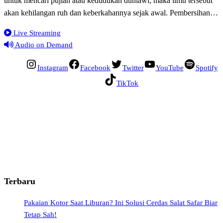
untuk mencari pujian atau kedudukan duniawi, maka ilmu tersebut
akan kehilangan ruh dan keberkahannya sejak awal. Pembersihan…
Live Streaming
Audio on Demand
Instagram
Facebook
Twitter
YouTube
Spotify
TikTok
Terbaru
Pakaian Kotor Saat Liburan? Ini Solusi Cerdas Salat Safar Biar
Tetap Sah!