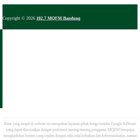
Copyright © 2026
102.7 MQFM Bandung
Iklan yang tampil di website ini merupakan layanan pihak ketiga melalui Google AdSense
yang dapat disesuaikan dengan preferensi masing-masing pengguna. MQFM berupaya
menghadirkan konten yang sejalan dengan nilai-nilai kebaikan dan kebermanfaatan, namun