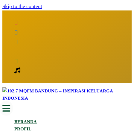
Skip to the content
Inspirasi Keluarga Indonesia
102.7 MQFM Bandung – Inspirasi
BERANDA
Keluarga Indonesia
PROFIL