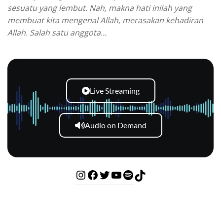
sesuatu yang lembut. Nah, makna hati inilah yang
membuat kita mengenal Allah, merasakan kehadiran
Allah. Salah satu anggota…
Live Streaming
Audio on Demand