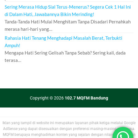
Sering Merasa Hidup Sial Terus-Menerus? Segera Cek 1 Hal Ini
di Dalam Hati, Jawabannya Bikin Merinding!
Tanda-Tanda Hati Mulai Menghitam Tanpa Disadari Pernahkah
merasa hari-hari yang…
Rahasia Hati Tenang Menghadapi Masalah Berat, Terbukti
Ampuh!
Mengapa Hati Sering Gelisah Tanpa Sebab? Sering kali, dada
terasa…
Copyright © 2026
102.7 MQFM Bandung
Iklan yang tampil di website ini merupakan layanan pihak ketiga melalui Google
AdSense yang dapat disesuaikan dengan preferensi masing-masing pengguna.
MQFM berupaya menghadirkan konten yang sejalan dengan nilai-nilai kebaikan