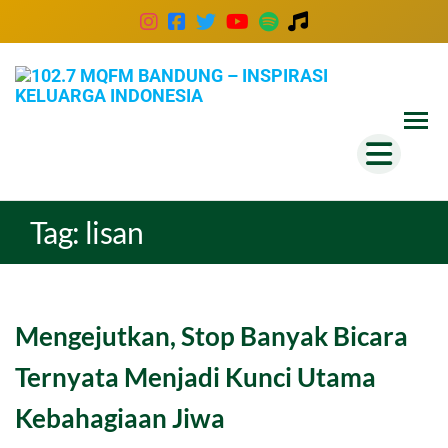
102
Inspira
Keluar
MQ
Indones
Ban
–
Insp
Tag:
lisan
Kel
Ind
Mengejutkan, Stop Banyak Bicara
Ternyata Menjadi Kunci Utama
Kebahagiaan Jiwa