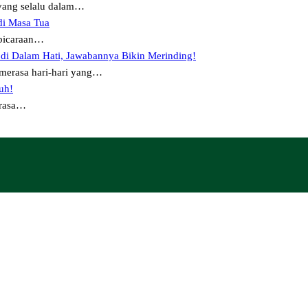
ang selalu dalam…
di Masa Tua
mbicaraan…
 di Dalam Hati, Jawabannya Bikin Merinding!
merasa hari-hari yang…
uh!
erasa…