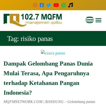
102.7
Inspirasi
Keluarga
MQFM
Indonesia
Bandung
Tag:
risiko panas
–
Inspirasi
Keluarga
Dampak Gelombang Panas Dunia
Indonesia
Mulai Terasa, Apa Pengaruhnya
terhadap Ketahanan Pangan
Indonesia?
MQFMNETWORK.COM | BANDUNG – Gelombang panas