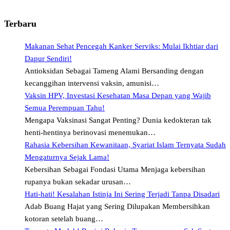
Terbaru
Makanan Sehat Pencegah Kanker Serviks: Mulai Ikhtiar dari
Dapur Sendiri!
Antioksidan Sebagai Tameng Alami Bersanding dengan
kecanggihan intervensi vaksin, amunisi…
Vaksin HPV, Investasi Kesehatan Masa Depan yang Wajib
Semua Perempuan Tahu!
Mengapa Vaksinasi Sangat Penting? Dunia kedokteran tak
henti-hentinya berinovasi menemukan…
Rahasia Kebersihan Kewanitaan, Syariat Islam Ternyata Sudah
Mengaturnya Sejak Lama!
Kebersihan Sebagai Fondasi Utama Menjaga kebersihan
rupanya bukan sekadar urusan…
Hati-hati! Kesalahan Istinja Ini Sering Terjadi Tanpa Disadari
Adab Buang Hajat yang Sering Dilupakan Membersihkan
kotoran setelah buang…