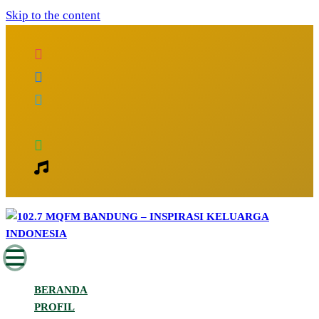
Skip to the content
Inspirasi Keluarga Indonesia
102.7 MQFM Bandung – Inspirasi
BERANDA
Keluarga Indonesia
PROFIL