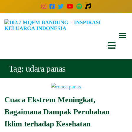
102
Inspira
Keluar
MQ
Indones
Ban
–
Insp
Tag:
udara panas
Kelu
Indo
Cuaca Ekstrem Meningkat,
Bagaimana Dampak Perubahan
Iklim terhadap Kesehatan