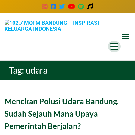
102
Inspira
Keluar
MQ
Indones
Ban
–
Insp
Tag:
udara
Kel
Ind
Menekan Polusi Udara Bandung,
Sudah Sejauh Mana Upaya
Pemerintah Berjalan?