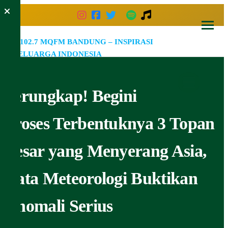
Skip
to
the
102.7
Inspirasi
content
Keluarga
MQF
Indonesia
Bandu
Terungkap! Begini
–
Inspir
Proses Terbentuknya 3 Topan
Kelua
Besar yang Menyerang Asia,
Indone
Data Meteorologi Buktikan
Anomali Serius