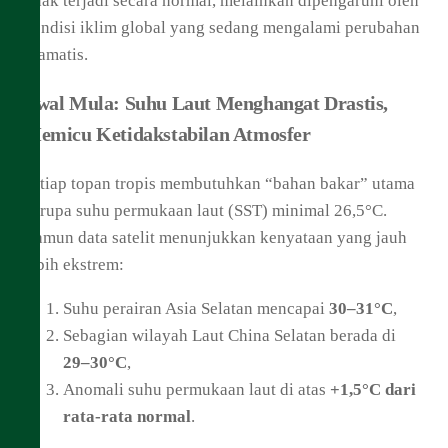
tidak terjadi secara normal, melainkan dipengaruhi oleh
kondisi iklim global yang sedang mengalami perubahan
dramatis.
Awal Mula: Suhu Laut Menghangat Drastis,
Memicu Ketidakstabilan Atmosfer
Setiap topan tropis membutuhkan “bahan bakar” utama
berupa suhu permukaan laut (SST) minimal 26,5°C.
Namun data satelit menunjukkan kenyataan yang jauh
lebih ekstrem:
Suhu perairan Asia Selatan mencapai
30–31°C
,
Sebagian wilayah Laut China Selatan berada di
29–30°C
,
Anomali suhu permukaan laut di atas
+1,5°C dari
rata-rata normal
.