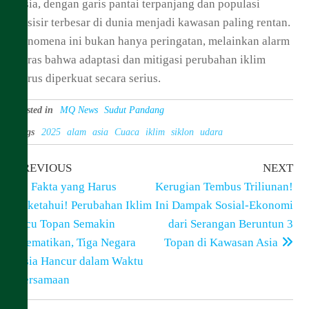
Asia, dengan garis pantai terpanjang dan populasi
pesisir terbesar di dunia menjadi kawasan paling rentan.
Fenomena ini bukan hanya peringatan, melainkan alarm
keras bahwa adaptasi dan mitigasi perubahan iklim
harus diperkuat secara serius.
Posted in
MQ News
Sudut Pandang
Tags
2025
alam
asia
Cuaca
iklim
siklon
udara
Previous
Ne
Post
PREVIOUS
NEXT
Post
Pos
Fakta yang Harus
Kerugian Tembus Triliunan!
navigation
Diketahui! Perubahan Iklim
Ini Dampak Sosial-Ekonomi
Picu Topan Semakin
dari Serangan Beruntun 3
Mematikan, Tiga Negara
Topan di Kawasan Asia
Asia Hancur dalam Waktu
Bersamaan