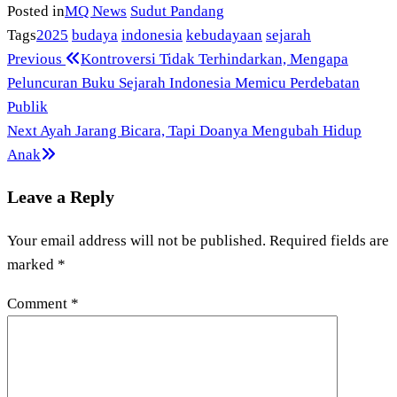
Posted in
MQ News
Sudut Pandang
Tags
2025
budaya
indonesia
kebudayaan
sejarah
Previous
Post
Previous
Kontroversi Tidak Terhindarkan, Mengapa
Post
Peluncuran Buku Sejarah Indonesia Memicu Perdebatan
navigation
Publik
Next
Next
Ayah Jarang Bicara, Tapi Doanya Mengubah Hidup
Post
Anak
Leave a Reply
Your email address will not be published.
Required fields are
marked
*
Comment
*