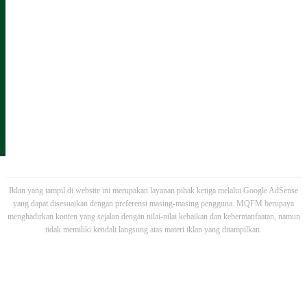
Iklan yang tampil di website ini merupakan layanan pihak ketiga melalui Google AdSense
yang dapat disesuaikan dengan preferensi masing-masing pengguna. MQFM berupaya
menghadirkan konten yang sejalan dengan nilai-nilai kebaikan dan kebermanfaatan, namun
tidak memiliki kendali langsung atas materi iklan yang ditampilkan.