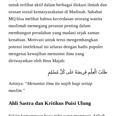
untuk terlibat aktif dalam berbagai diskusi ilmiah dan
urusan sosial kemasyarakatan di Madinah. Sahabat
MQ bisa melihat bahwa kecerdasan seorang wanita
muslimah memegang peranan penting dalam
membangun peradaban yang madani sejak zaman
kenabian. Motivasi untuk terus mengembangkan
potensi intelektual ini selaras dengan hadis populer
mengenai kewajiban menuntut ilmu yang
diriwayatkan oleh Ibnu Majah:
طَلَبُ الْعِلْمِ فَرِيضَةٌ عَلَى كُلِّ مُسْلِمٍ
Artinya:
“Menuntut ilmu itu wajib bagi setiap
muslim.”
Ahli Sastra dan Kritikus Puisi Ulung
Selain kemampuan baca-tulis yang mumpuni, Atikah