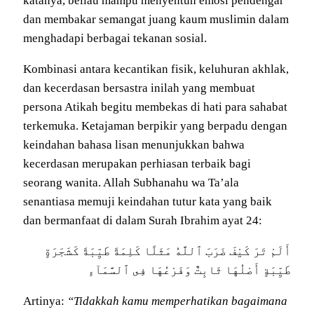
katanya, beliau mampu menyentuh emosi pendengar
dan membakar semangat juang kaum muslimin dalam
menghadapi berbagai tekanan sosial.
Kombinasi antara kecantikan fisik, keluhuran akhlak,
dan kecerdasan bersastra inilah yang membuat
persona Atikah begitu membekas di hati para sahabat
terkemuka. Ketajaman berpikir yang berpadu dengan
keindahan bahasa lisan menunjukkan bahwa
kecerdasan merupakan perhiasan terbaik bagi
seorang wanita. Allah Subhanahu wa Ta’ala
senantiasa memuji keindahan tutur kata yang baik
dan bermanfaat di dalam Surah Ibrahim ayat 24:
أَلَمْ تَرَ كَيْفَ ضَرَبَ ٱللَّهُ مَثَلًا كَلِمَةً طَيِّبَةً كَشَجَرَةٍ
طَيِّبَةٍ أَصْلُهَا ثَابِتٌ وَفَرْعُهَا فِى ٱلسَّمَآءِ
Artinya:
“Tidakkah kamu memperhatikan bagaimana