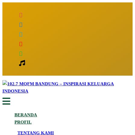
Inspirasi Keluarga Indonesia
102.7 MQFM Bandung – Inspirasi
BERANDA
Keluarga Indonesia
PROFIL
TENTANG KAMI