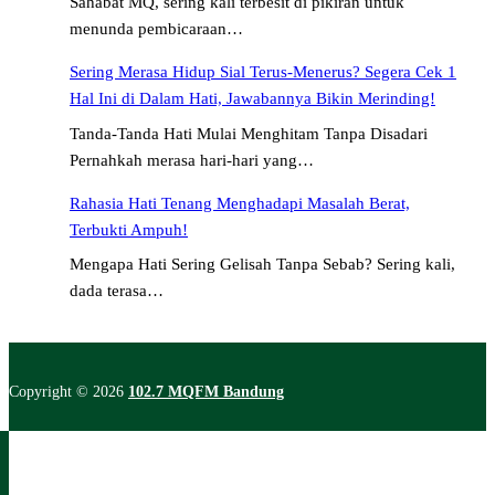
Sahabat MQ, sering kali terbesit di pikiran untuk
menunda pembicaraan…
Sering Merasa Hidup Sial Terus-Menerus? Segera Cek 1
Hal Ini di Dalam Hati, Jawabannya Bikin Merinding!
Tanda-Tanda Hati Mulai Menghitam Tanpa Disadari
Pernahkah merasa hari-hari yang…
Rahasia Hati Tenang Menghadapi Masalah Berat,
Terbukti Ampuh!
Mengapa Hati Sering Gelisah Tanpa Sebab? Sering kali,
dada terasa…
Copyright © 2026
102.7 MQFM Bandung