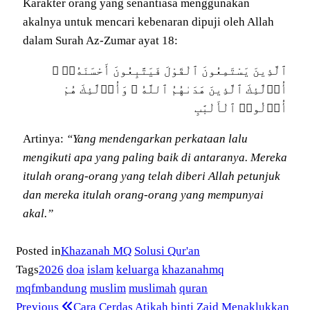
Karakter orang yang senantiasa menggunakan
akalnya untuk mencari kebenaran dipuji oleh Allah
dalam Surah Az-Zumar ayat 18:
ٱلَّذِينَ يَسْتَمِعُونَ ٱلْقَوْلَ فَيَتَّبِعُونَ أَحْسَنَهُۥٓ ۚ
أُو۟لَٰٓئِكَ ٱلَّذِينَ هَدَىٰهُمُ ٱللَّهُ ۖ وَأُو۟لَٰٓئِكَ هُمْ
أُو۟لُوا۟ ٱلْأَلْبَٰبِ
Artinya:
“Yang mendengarkan perkataan lalu
mengikuti apa yang paling baik di antaranya. Mereka
itulah orang-orang yang telah diberi Allah petunjuk
dan mereka itulah orang-orang yang mempunyai
akal.”
Posted in
Khazanah MQ
Solusi Qur'an
Tags
2026
doa
islam
keluarga
khazanahmq
mqfmbandung
muslim
muslimah
quran
Previous
Cara Cerdas Atikah binti Zaid Menaklukkan