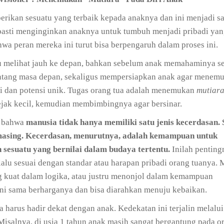
rikan sesuatu yang terbaik kepada anaknya dan ini menjadi sa
 pasti menginginkan anaknya untuk tumbuh menjadi pribadi yan
hwa peran mereka ini turut bisa berpengaruh dalam proses ini.
u melihat jauh ke depan, bahkan sebelum anak memahaminya se
entang masa depan, sekaligus mempersiapkan anak agar menemu
ki dan potensi unik. Tugas orang tua adalah menemukan
mutiar
sejak kecil, kemudian membimbingnya agar bersinar.
n bahwa
manusia tidak hanya memiliki satu jenis kecerdasan. 
sing. Kecerdasan, menurutnya, adalah kemampuan untuk
esuatu yang bernilai dalam budaya tertentu.
Inilah pentin
alu sesuai dengan standar atau harapan pribadi orang tuanya.
g kuat dalam logika, atau justru menonjol dalam kemampuan
ini sama berharganya dan bisa diarahkan menuju kebaikan.
harus hadir dekat dengan anak. Kedekatan ini terjalin melalui
Misalnya, di usia 1 tahun anak masih sangat bergantung pada or