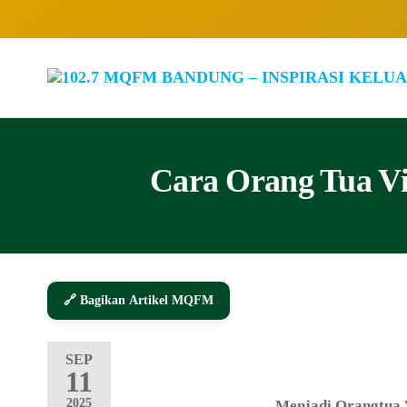
Cara Orang Tua V
🔗 Bagikan Artikel MQFM
SEP
11
2025
Menjadi Orangtua 