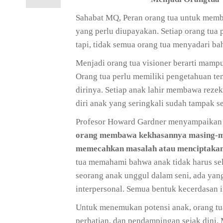
Sahabat MQ, Peran orang tua untuk membe
yang perlu diupayakan. Setiap orang tua
tapi, tidak semua orang tua menyadari ba
Menjadi orang tua visioner berarti mamp
Orang tua perlu memiliki pengetahuan t
dirinya. Setiap anak lahir membawa reze
diri anak yang seringkali sudah tampak 
Profesor Howard Gardner menyampaika
orang membawa kekhasannya masing-ma
memecahkan masalah atau menciptakan s
tua memahami bahwa anak tidak harus sel
seorang anak unggul dalam seni, ada yan
interpersonal. Semua bentuk kecerdasan 
Untuk menemukan potensi anak, orang tua 
perhatian, dan pendampingan sejak dini. 