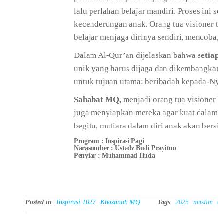
lalu perlahan belajar mandiri. Proses in
kecenderungan anak. Orang tua visioner 
belajar menjaga dirinya sendiri, mencob
Dalam Al-Qur’an dijelaskan bahwa
setia
unik yang harus dijaga dan dikembangka
untuk tujuan utama: beribadah kepada-N
Sahabat MQ,
menjadi orang tua visioner 
juga menyiapkan mereka agar kuat dalam
begitu, mutiara dalam diri anak akan ber
Program : Inspirasi Pagi
Narasumber : Ustadz Budi Prayitno
Penyiar : Muhammad Huda
Posted in
Inspirasi 1027
Khazanah MQ
Tags
2025
muslim