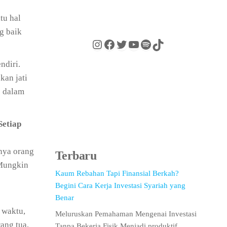
tu hal
g baik
ndiri.
kan jati
a
dalam
Setiap
gnya orang
Terbaru
 Mungkin
Kaum Rebahan Tapi Finansial Berkah?
Begini Cara Kerja Investasi Syariah yang
Benar
 waktu,
Meluruskan Pemahaman Mengenai Investasi
ang tua,
Tanpa Bekerja Fisik Menjadi produktif