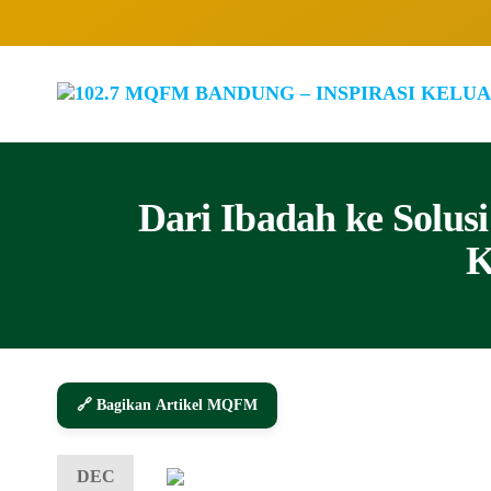
Dari Ibadah ke Solu
K
🔗 Bagikan Artikel MQFM
DEC