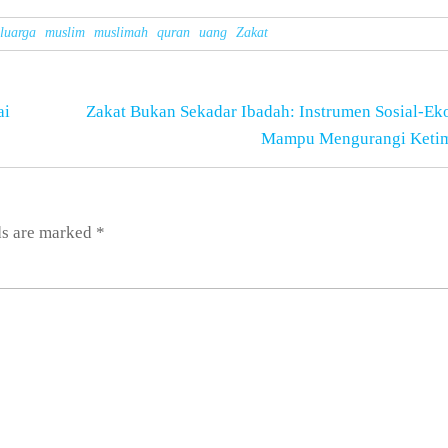
luarga
muslim
muslimah
quran
uang
Zakat
ai
Zakat Bukan Sekadar Ibadah: Instrumen Sosial-E
Mampu Mengurangi Keti
ds are marked
*