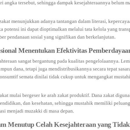
ri angka tersebut, sehingga dampak kesejahteraannya belum m
 zakat menunjukkan adanya tantangan dalam literasi, kepercay
ka potensi ini dapat dioptimalkan melalui tata kelola yang tran
er pendanaan sosial yang signifikan dan berkelanjutan.
esional Menentukan Efektivitas Pemberdaya
jahteraan sangat bergantung pada kualitas pengelolaannya. Le
mpun dana, tetapi juga mendistribusikannya secara tepat sasar
nsumtif semata dinilai tidak cukup untuk mengangkat mustahi
akat mulai bergeser ke arah zakat produktif. Dana zakat digun
ndidikan, dan kesehatan, sehingga mustahik memiliki peluang
asi menjadi muzakki di masa depan.
lam Menutup Celah Kesejahteraan yang Tidak