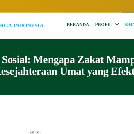
BERANDA
PROFIL
KH
102.7
Inspirasi
Keluarga
MQFM
Indonesia
Bandung
–
si Sosial: Mengapa Zakat Mam
Inspirasi
esejahteraan Umat yang Efekt
Keluarga
Indonesia