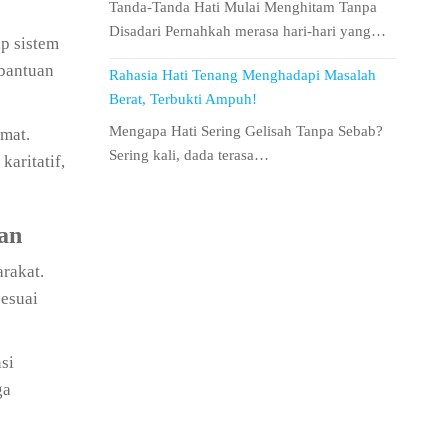
Tanda-Tanda Hati Mulai Menghitam Tanpa
Disadari Pernahkah merasa hari-hari yang…
ap sistem
 bantuan
Rahasia Hati Tenang Menghadapi Masalah
Berat, Terbukti Ampuh!
Mengapa Hati Sering Gelisah Tanpa Sebab?
umat.
Sering kali, dada terasa…
aritatif,
tan
rakat.
sesuai
si
ga