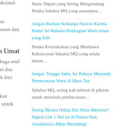
aksimal
Harta Titipan yang Sering Mengundang
Petaka Sahabat MQ yang senantiasa…
aan
Jangan Biarkan Keluarga Hancur Karena
sparan dan
Harta! Ini Rahasia Pembagian Waris Islam
yang Adil
Petaka Keserakahan yang Membawa
an Umat
Kehancuran Sahabat MQ yang selalu
dalam…
mbaga amil
an dan
Jangan Tunggu Sakit, Ini Bahaya Menunda
k dari
Perencanaan Waris di Masa Tua
Sahabat MQ, sering kali terbesit di pikiran
akan
untuk menunda pembicaraan…
 untuk
Sering Merasa Hidup Sial Terus-Menerus?
Segera Cek 1 Hal Ini di Dalam Hati,
Jawabannya Bikin Merinding!