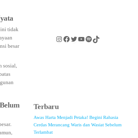
Nyata
ini tidak
kayaan
nsi besar
 sosial,
batas
ngunan
 Belum
Terbaru
Awas Harta Menjadi Petaka! Begini Rahasia
besar.
Cerdas Merancang Waris dan Wasiat Sebelum
Namun,
Terlambat