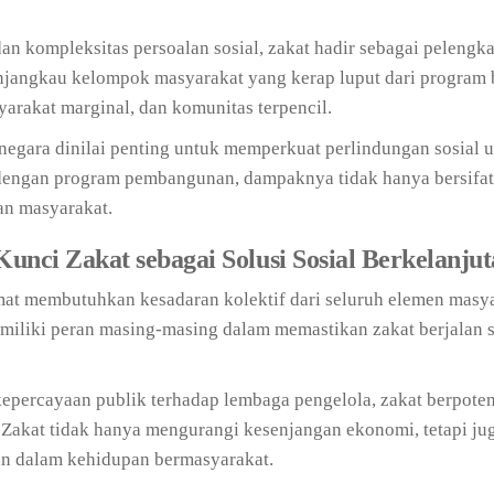
an kompleksitas persoalan sosial, zakat hadir sebagai pelengk
njangkau kelompok masyarakat yang kerap luput dari program
yarakat marginal, dan komunitas terpencil.
l negara dinilai penting untuk memperkuat perlindungan sosial 
i dengan program pembangunan, dampaknya tidak hanya bersifat k
aan masyarakat.
unci Zakat sebagai Solusi Sosial Berkelanju
mat membutuhkan kesadaran kolektif dari seluruh elemen masya
miliki peran masing-masing dalam memastikan zakat berjalan 
kepercayaan publik terhadap lembaga pengelola, zakat berpoten
. Zakat tidak hanya mengurangi kesenjangan ekonomi, tetapi ju
lan dalam kehidupan bermasyarakat.