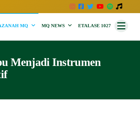
AZANAH MQ
MQ NEWS
ETALASE 1027
pu Menjadi Instrumen
if