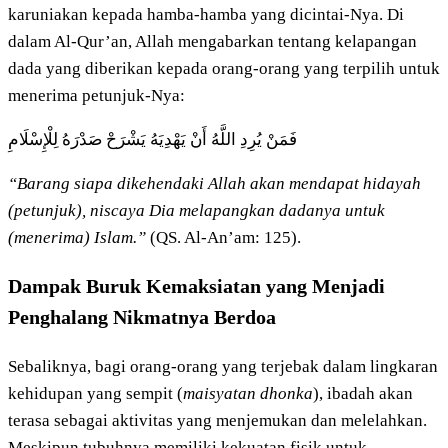
karuniakan kepada hamba-hamba yang dicintai-Nya. Di
dalam Al-Qur’an, Allah mengabarkan tentang kelapangan
dada yang diberikan kepada orang-orang yang terpilih untuk
menerima petunjuk-Nya:
فَمَنْ يُرِدِ اللَّهُ أَنْ يَهْدِيَهُ يَشْرَحْ صَدْرَهُ لِلْإِسْلَامِ
“Barang siapa dikehendaki Allah akan mendapat hidayah
(petunjuk), niscaya Dia melapangkan dadanya untuk
(menerima) Islam.”
(QS. Al-An’am: 125).
Dampak Buruk Kemaksiatan yang Menjadi
Penghalang Nikmatnya Berdoa
Sebaliknya, bagi orang-orang yang terjebak dalam lingkaran
kehidupan yang sempit (
maisyatan dhonka
), ibadah akan
terasa sebagai aktivitas yang menjemukan dan melelahkan.
Meskipun tubuhnya memiliki kekuatan fisik untuk