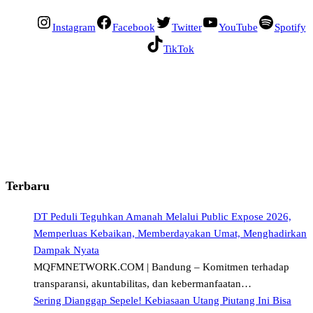
Instagram
Facebook
Twitter
YouTube
Spotify
TikTok
Terbaru
DT Peduli Teguhkan Amanah Melalui Public Expose 2026,
Memperluas Kebaikan, Memberdayakan Umat, Menghadirkan
Dampak Nyata
MQFMNETWORK.COM | Bandung – Komitmen terhadap
transparansi, akuntabilitas, dan kebermanfaatan…
Sering Dianggap Sepele! Kebiasaan Utang Piutang Ini Bisa