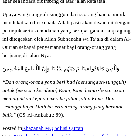
agar senantiasa dibimbing di atas jalan ketaatan.
Upaya yang sungguh-sungguh dari seorang hamba untuk
mendekatkan diri kepada Allah pasti akan disambut dengan
petunjuk serta kemudahan yang berlipat ganda. Janji agung
ini ditegaskan oleh Allah Subhanahu wa Ta’ala di dalam Al-
Qur’an sebagai penyemangat bagi orang-orang yang
berjuang di jalan-Nya:
وَالَّذِينَ جَاهَدُوا فِينَا لَنَهْدِيَنَّهُمْ سُبُلَنَا ۚ وَإِنَّ اللَّهَ لَمَعَ الْمُحْسِنِينَ
“Dan orang-orang yang berjihad (bersungguh-sungguh)
untuk (mencari keridaan) Kami, Kami benar-benar akan
menunjukkan kepada mereka jalan-jalan Kami. Dan
sesungguhnya Allah beserta orang-orang yang berbuat
baik.”
(QS. Al-Ankabut: 69).
Posted in
Khazanah MQ
Solusi Qur'an