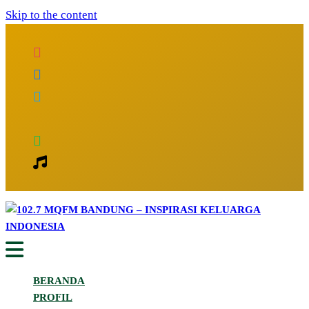
Skip to the content
Inspirasi Keluarga Indonesia
102.7 MQFM Bandung – Inspirasi
BERANDA
Keluarga Indonesia
PROFIL