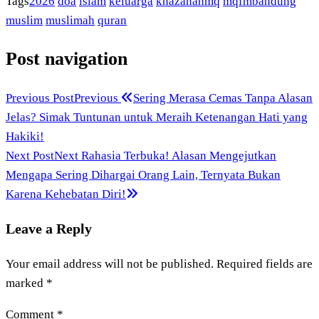
Tags
2026
doa
islam
keluarga
khazanahmq
mqfmbandung
muslim
muslimah
quran
Post navigation
Previous Post
Previous
Sering Merasa Cemas Tanpa Alasan
Jelas? Simak Tuntunan untuk Meraih Ketenangan Hati yang
Hakiki!
Next Post
Next
Rahasia Terbuka! Alasan Mengejutkan
Mengapa Sering Dihargai Orang Lain, Ternyata Bukan
Karena Kehebatan Diri!
Leave a Reply
Your email address will not be published.
Required fields are
marked
*
Comment
*