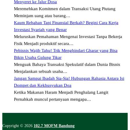
Menyeret ke Jalur Dosa
Meremehkan Komitmen dalam Transaksi Utang Piutang
Meminjam uang atau barang…
Kaum Rebahan Tapi Finansial Berkah? Begini Cara Kerja
Investasi Syariah yang Benar
Meluruskan Pemahaman Mengenai Investasi Tanpa Bekerja
Fisik Menjadi produktif secara…
Pebisnis Wajib Tahu! Trik Menghindari Gharar yang Bisa
Bikin Usaha Gulung Tikar
Menguak Bahaya Transaksi Spekulatif dalam Dunia Bisnis
Menjalankan sebuah usaha…
Jangan Sampai Ibadah Sia-Sia! Hubungan Rahasia Antara Isi
Dompet dan Kekhusyukan Doa
Ketika Makanan Haram Menjadi Penghalang Langit
Pernahkah muncul pertanyaan mengapa…
Copyright © 2026
102.7 MQFM Bandung