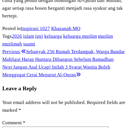
cinta yang penuh dengan bimbingan Al-Quran dan Sunnah,
agar setiap rasa bosen berganti menjadi rasa syukur ang tak
bertepi.
Posted in
Inspirasi 1027
Khazanah MQ
Tags
2026
islam
istri
keluarga
keluarga muslim
muslim
muslimah
suami
Previous
Post
Previous
Sebanyak 256 Rumah Terdampak, Warga Bandar
Post
Mahligai Harap Huntara Dibangun Sebelum Ramadhan
navigation
Next
Next
Jangan Asal Ucap! Inilah 3 Syarat Wanita Boleh
Post
Menggugat Cerai Menurut Al-Quran
Leave a Reply
Your email address will not be published.
Required fields are
marked
*
Comment
*