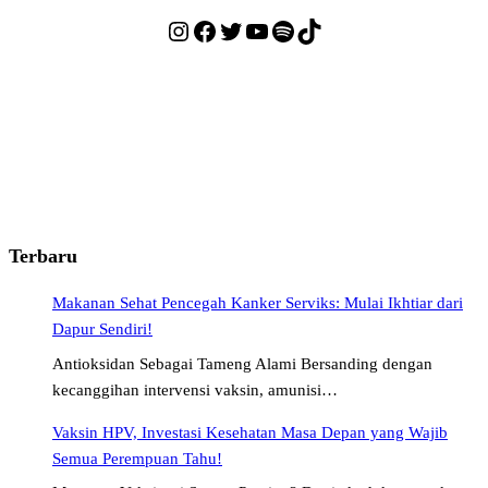
Instagram
Facebook
Twitter
YouTube
Spotify
TikTok
Terbaru
Makanan Sehat Pencegah Kanker Serviks: Mulai Ikhtiar dari
Dapur Sendiri!
Antioksidan Sebagai Tameng Alami Bersanding dengan
kecanggihan intervensi vaksin, amunisi…
Vaksin HPV, Investasi Kesehatan Masa Depan yang Wajib
Semua Perempuan Tahu!