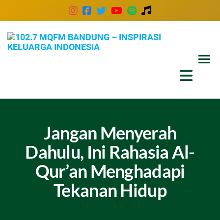
102
Inspira
Keluar
MQ
Indones
Ban
–
Insp
Kel
Jangan Menyerah
Ind
Dahulu, Ini Rahasia Al-
Qur’an Menghadapi
Tekanan Hidup