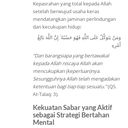
Kepasrahan yang total kepada Allah
setelah berwujud usaha keras
mendatangkan jaminan perlindungan
dan kecukupan hidup:
وَمَنْ يَتَوَكَّلْ عَلَى اللَّهِ فَهُوَ حَسْبُهُ ۚ إِنَّ اللَّهَ بَالِغُ
أَمْرِهِ
“Dan barangsiapa yang bertawakal
kepada Allah niscaya Allah akan
mencukupkan (keperluan)nya.
Sesungguhnya Allah telah mengadakan
ketentuan bagi tiap-tiap sesuatu.”
(QS.
At-Talaq: 3).
Kekuatan Sabar yang Aktif
sebagai Strategi Bertahan
Mental