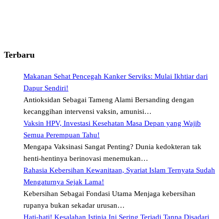
Terbaru
Makanan Sehat Pencegah Kanker Serviks: Mulai Ikhtiar dari
Dapur Sendiri!
Antioksidan Sebagai Tameng Alami Bersanding dengan
kecanggihan intervensi vaksin, amunisi…
Vaksin HPV, Investasi Kesehatan Masa Depan yang Wajib
Semua Perempuan Tahu!
Mengapa Vaksinasi Sangat Penting? Dunia kedokteran tak
henti-hentinya berinovasi menemukan…
Rahasia Kebersihan Kewanitaan, Syariat Islam Ternyata Sudah
Mengaturnya Sejak Lama!
Kebersihan Sebagai Fondasi Utama Menjaga kebersihan
rupanya bukan sekadar urusan…
Hati-hati! Kesalahan Istinja Ini Sering Terjadi Tanpa Disadari