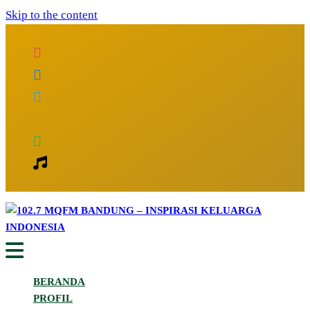
Skip to the content
Inspirasi Keluarga Indonesia
102.7 MQFM Bandung – Inspirasi
BERANDA
Keluarga Indonesia
PROFIL