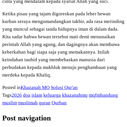
cinta yang mendalam kepada syariat Allah yang suci.
Ketika pisau yang tajam digoreskan pada leher hewan
kurban seraya mengumandangkan takbir, ada rasa merinding
yang muncul sebagai tanda hidupnya iman di dalam dada.
Kita sadar bahwa hewan tersebut mati demi menunaikan
perintah Allah yang agung, dan dagingnya akan membawa
keberkahan bagi siapa saja yang memakannya. Inilah
keindahan tauhid yang membebaskan manusia dari
perbudakan kepada makhluk menuju penghambaan yang
merdeka kepada Khaliq.
Posted in
Khazanah MQ
Solusi Qur'an
Tags
2026
doa
islam
keluarga
khazanahmq
mqfmbandung
muslim
muslimah
quran
Qurban
Post navigation