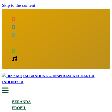
Skip to the content
Inspirasi Keluarga Indonesia
102.7 MQFM Bandung – Inspirasi
BERANDA
Keluarga Indonesia
PROFIL