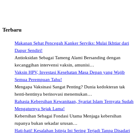
Terbaru
Makanan Sehat Pencegah Kanker Serviks: Mulai Ikhtiar dari
Dapur Sendiri!
Antioksidan Sebagai Tameng Alami Bersanding dengan
kecanggihan intervensi vaksin, amunisi…
Vaksin HPV, Investasi Kesehatan Masa Depan yang Wajib
Semua Perempuan Tahu!
Mengapa Vaksinasi Sangat Penting? Dunia kedokteran tak
henti-hentinya berinovasi menemukan…
Rahasia Kebersihan Kewanitaan, Syariat Islam Ternyata Sudah
Mengaturnya Sejak Lama!
Kebersihan Sebagai Fondasi Utama Menjaga kebersihan
rupanya bukan sekadar urusan…
Hati-hati! Kesalahan Istinja Ini Sering Terjadi Tanpa Disadari