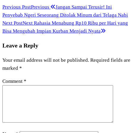
Previous Post
Previous
Jangan Sampai Terusir! Ini
Penyebab Ngeri Seseorang Ditolak Minum dari Telaga Nabi
Next Post
Next
Rahasia Menabung Rp10 Ribu per Hari yang
Bisa Mengubah Impian Kurban Menjadi Nyata
Leave a Reply
Your email address will not be published.
Required fields are
marked
*
Comment
*