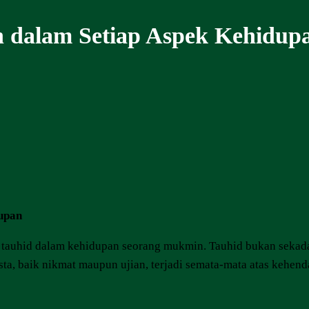
h dalam Setiap Aspek Kehidup
upan
 tauhid dalam kehidupan seorang mukmin. Tauhid bukan sekadar
a, baik nikmat maupun ujian, terjadi semata-mata atas kehend