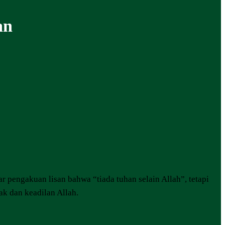
an
 pengakuan lisan bahwa “tiada tuhan selain Allah”, tetapi
ak dan keadilan Allah.