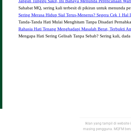
Jangan Tunggu Sakit, Ini Bahaya Menunda Perencanaan Wari
Sahabat MQ, sering kali terbesit di pikiran untuk menunda 
Sering Merasa Hidup Sial Terus-Menerus? Segera Cek 1 Hal 
Tanda-Tanda Hati Mulai Menghitam Tanpa Disadari Pernahka
Rahasia Hati Tenang Menghadapi Masalah Berat, Terbukti A
Mengapa Hati Sering Gelisah Tanpa Sebab? Sering kali, dada
Iklan yang tampil di websit
masing pengguna. MQFM berup