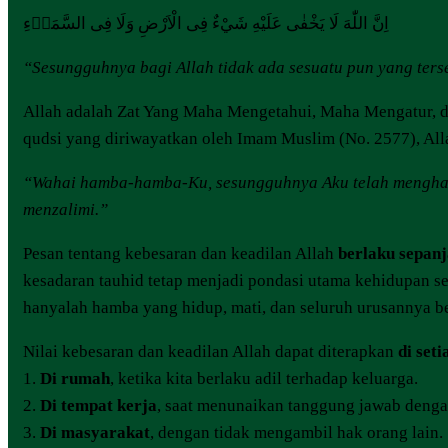
اِنَّ اللّٰهَ لَا يَخْفٰى عَلَيْهِ شَيْءٌ فِى الْاَرْضِ وَلَا فِى السَّمَاۤءِ
“
Sesungguhnya bagi Allah tidak ada sesuatu pun yang terse
Allah adalah Zat Yang Maha Mengetahui, Maha Mengatur, 
qudsi yang diriwayatkan oleh Imam Muslim (No. 2577), All
“Wahai hamba-hamba-Ku, sesungguhnya Aku telah mengharam
menzalimi.”
Pesan tentang kebesaran dan keadilan Allah
berlaku sepan
kesadaran tauhid tetap menjadi pondasi utama kehidupan se
hanyalah hamba yang hidup, mati, dan seluruh urusannya be
Nilai kebesaran dan keadilan Allah dapat diterapkan
di seti
1.
Di rumah
, ketika kita berlaku adil terhadap keluarga.
2.
Di tempat kerja
, saat menunaikan tanggung jawab dengan
3.
Di masyarakat
, dengan tidak mengambil hak orang lain.