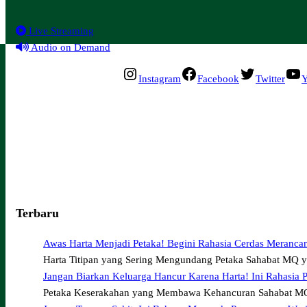
Live Streaming
Audio on Demand
Instagram
Facebook
Twitter
Y
Terbaru
Awas Harta Menjadi Petaka! Begini Rahasia Cerdas Meranca
Harta Titipan yang Sering Mengundang Petaka Sahabat MQ 
Jangan Biarkan Keluarga Hancur Karena Harta! Ini Rahasia 
Petaka Keserakahan yang Membawa Kehancuran Sahabat MQ