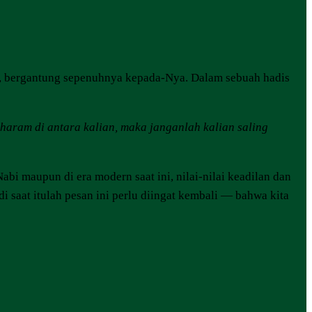
, bergantung sepenuhnya kepada-Nya. Dalam sebuah hadis
aram di antara kalian, maka janganlah kalian saling
Nabi maupun di era modern saat ini, nilai-nilai keadilan dan
 saat itulah pesan ini perlu diingat kembali — bahwa kita