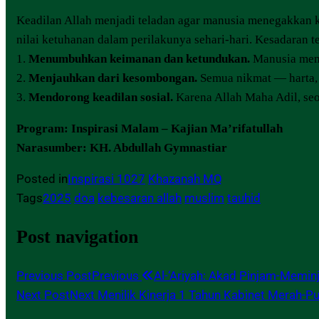
Keadilan Allah menjadi teladan agar manusia menegakkan ke
nilai ketuhanan dalam perilakunya sehari-hari. Kesadaran t
1.
Menumbuhkan keimanan dan ketundukan.
Manusia mema
2.
Menjauhkan dari kesombongan.
Semua nikmat — harta, j
3.
Mendorong keadilan sosial.
Karena Allah Maha Adil, seo
Program: Inspirasi Malam – Kajian Ma’rifatullah
Narasumber: KH. Abdullah Gymnastiar
Posted in
Inspirasi 1027
Khazanah MQ
Tags
2025
doa
kebesaran allah
muslim
tauhid
Post navigation
Previous Post
Previous
Al-‘Ariyah: Akad Pinjam-Memi
Next Post
Next
Menilik Kinerja 1 Tahun Kabinet Merah-Pu