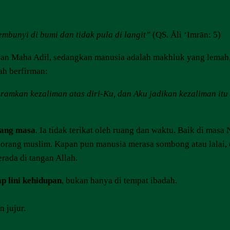
mbunyi di bumi dan tidak pula di langit
”
(QS. Āli ‘Imrān: 5)
dan Maha Adil, sedangkan manusia adalah makhluk yang lemah
ah berfirman:
kan kezaliman atas diri-Ku, dan Aku jadikan kezaliman itu h
jang masa
. Ia tidak terikat oleh ruang dan waktu. Baik di masa 
orang muslim. Kapan pun manusia merasa sombong atau lalai, di
rada di tangan Allah.
ap lini kehidupan
, bukan hanya di tempat ibadah.
 jujur.