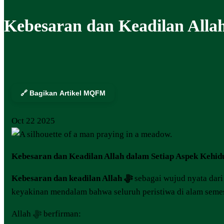
Kebesaran dan Keadilan Alla
🔗 Bagikan Artikel MQFM
Oct
22
2025
Kebesaran dan Keadilan Allah dalam Setiap Aspek Kehid
Kebesaran dan keadilan Allah ﷻ
sebagai wujud nyata dari
keyakinan mendalam bahwa seluruh peristiwa di alam semest
Allah ﷻ berfirman: