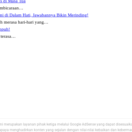
s di Masa Tua
pembicaraan…
Ini di Dalam Hati, Jawabannya Bikin Merinding!
h merasa hari-hari yang…
mpuh!
 terasa…
e ini merupakan layanan pihak ketiga melalui Google AdSense yang dapat disesuaik
aya menghadirkan konten yang sejalan dengan nilai-nilai kebaikan dan keberman