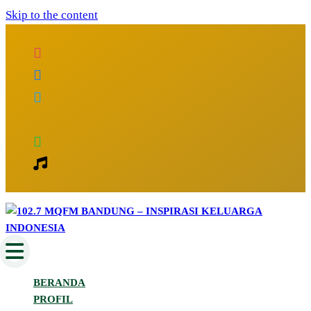
Skip to the content
Inspirasi Keluarga Indonesia
102.7 MQFM Bandung – Inspirasi
BERANDA
Keluarga Indonesia
PROFIL