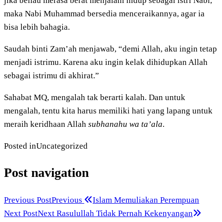
jika beliau merasa berat menjalani hidup sebagai istri Nabi,
maka Nabi Muhammad bersedia menceraikannya, agar ia
bisa lebih bahagia.
Saudah binti Zam’ah menjawab, “demi Allah, aku ingin tetap
menjadi istrimu. Karena aku ingin kelak dihidupkan Allah
sebagai istrimu di akhirat.”
Sahabat MQ, mengalah tak berarti kalah. Dan untuk
mengalah, tentu kita harus memiliki hati yang lapang untuk
meraih keridhaan Allah
subhanahu wa ta’ala
.
Posted in
Uncategorized
Post navigation
Previous Post
Previous
Islam Memuliakan Perempuan
Next Post
Next
Rasulullah Tidak Pernah Kekenyangan