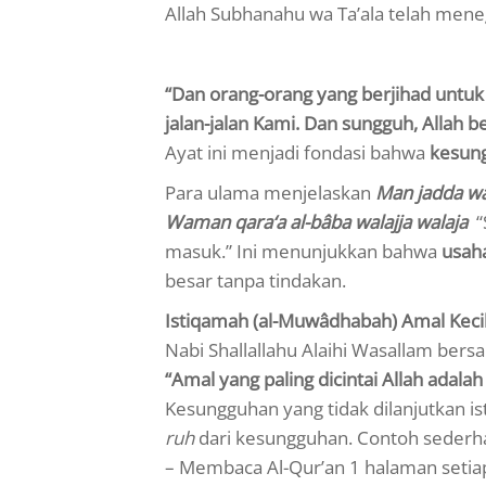
Allah Subhanahu wa Ta’ala telah mene
“Dan orang-orang yang berjihad untu
jalan-jalan Kami. Dan sungguh, Allah 
Ayat ini menjadi fondasi bahwa
kesung
Para ulama menjelaskan
Man jadda w
Waman qara‘a al-bâba walajja walaja
“
masuk.” Ini menunjukkan bahwa
usah
besar tanpa tindakan.
Istiqamah (al-Muwâdhabah) Amal Keci
Nabi Shallallahu Alaihi Wasallam bers
“Amal yang paling dicintai Allah adalah
Kesungguhan yang tidak dilanjutkan is
ruh
dari kesungguhan. Contoh sederha
– Membaca Al-Qur’an 1 halaman setiap