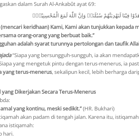
gaskan dalam Surah Al-Ankabût ayat 69:
َدُوْا فِيْنَا لَنَهْدِيَنَّهُمْ سُبُلَنَاۗ وَاِنَّ اللّٰهَ لَمَعَ الْمُحْسِنِيْنَࣖ
k (mencari keridhaan) Kami, Kami akan tunjukkan kepada 
bersama orang-orang yang berbuat baik.”
guhan adalah syarat turunnya pertolongan dan taufik Alla
ajada
“Siapa yang bersungguh-sungguh, ia akan mendapat
Siapa yang mengetuk pintu dengan terus-menerus, ia past
a yang terus-menerus
, sekalipun kecil, lebih berharga dari
l yang Dikerjakan Secara Terus-Menerus
abda:
 amal yang kontinu, meski sedikit.”
(HR. Bukhari)
tiqamah akan padam di tengah jalan. Karena itu, istiqamah
na istiqamah:
 hari.