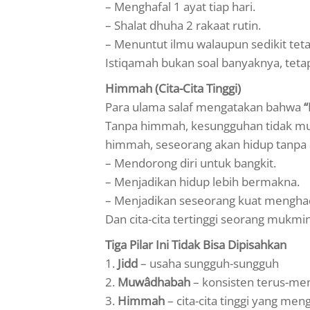
– Menghafal 1 ayat tiap hari.
– Shalat dhuha 2 rakaat rutin.
– Menuntut ilmu walaupun sedikit teta
Istiqamah bukan soal banyaknya, teta
Himmah (Cita-Cita Tinggi)
Para ulama salaf mengatakan bahwa
“
Tanpa himmah, kesungguhan tidak mu
himmah, seseorang akan hidup tanpa ar
– Mendorong diri untuk bangkit.
– Menjadikan hidup lebih bermakna.
– Menjadikan seseorang kuat menghad
Dan cita-cita tertinggi seorang mukmi
Tiga Pilar Ini Tidak Bisa Dipisahkan
1.
Jidd
– usaha sungguh-sungguh
2.
Muwâdhabah
– konsisten terus-me
3.
Himmah
– cita-cita tinggi yang men