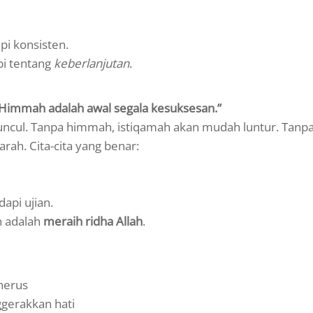
pi konsisten.
pi tentang
keberlanjutan
.
Himmah adalah awal segala kesuksesan.”
ncul. Tanpa himmah, istiqamah akan mudah luntur. Tanp
ah. Cita-cita yang benar:
api ujian.
n adalah
meraih ridha Allah
.
nerus
ggerakkan hati