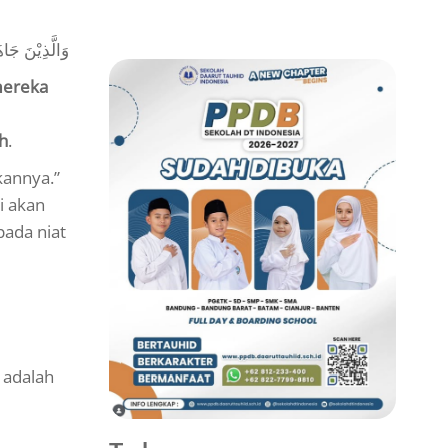
وَالَّذِيْنَ جَاه
mereka
h
.
kannya.”
i akan
pada niat
 adalah