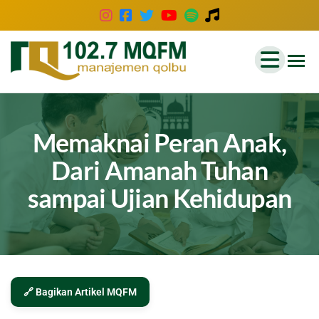
102.7
Inspirasi
Keluarga
MQFM
Indonesia
Bandung
–
Memaknai Peran Anak,
Inspirasi
Dari Amanah Tuhan
Keluarga
sampai Ujian Kehidupan
Indonesia
🔗 Bagikan Artikel MQFM