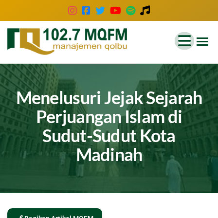
102.7
Inspirasi
Keluarga
MQFM
Indonesia
Bandung
–
Menelusuri Jejak Sejarah
Inspirasi
Perjuangan Islam di
Keluarga
Sudut-Sudut Kota
Indonesia
Madinah