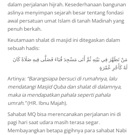
dalam perjalanan hijrah. Kesederhanaan bangunan
aslinya menyimpan sejarah besar tentang fondasi
awal persatuan umat Islam di tanah Madinah yang
penuh berkah.
Keutamaan shalat di masjid ini ditegaskan dalam
sebuah hadis:
مَنْ تَطَهَّرَ فِي بَيْتِهِ ثُمَّ أَتَى مَسْجِدَ قُبَاءَ فَصَلَّى فِيهِ صَلَاةً كَانَ
لَهُ كَأَجْرِ عُمْرَةٍ
Artinya:
“Barangsiapa bersuci di rumahnya, lalu
mendatangi Masjid Quba dan shalat di dalamnya,
maka ia mendapatkan pahala seperti pahala
umrah.”
(HR. Ibnu Majah).
Sahabat MQ bisa merencanakan perjalanan ini di
pagi hari saat udara masih terasa segar.
Membayangkan betapa gigihnya para sahabat Nabi