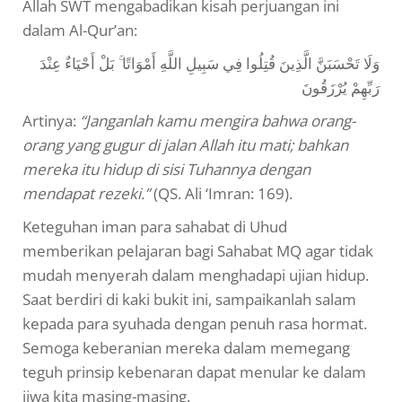
Allah SWT mengabadikan kisah perjuangan ini
dalam Al-Qur’an:
وَلَا تَحْسَبَنَّ الَّذِينَ قُتِلُوا فِي سَبِيلِ اللَّهِ أَمْوَاتًا ۚ بَلْ أَحْيَاءٌ عِنْدَ
رَبِّهِمْ يُرْزَقُونَ
Artinya:
“Janganlah kamu mengira bahwa orang-
orang yang gugur di jalan Allah itu mati; bahkan
mereka itu hidup di sisi Tuhannya dengan
mendapat rezeki.”
(QS. Ali ‘Imran: 169).
Keteguhan iman para sahabat di Uhud
memberikan pelajaran bagi Sahabat MQ agar tidak
mudah menyerah dalam menghadapi ujian hidup.
Saat berdiri di kaki bukit ini, sampaikanlah salam
kepada para syuhada dengan penuh rasa hormat.
Semoga keberanian mereka dalam memegang
teguh prinsip kebenaran dapat menular ke dalam
jiwa kita masing-masing.