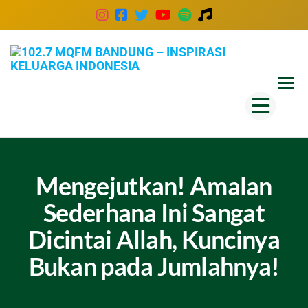
102
Inspira
Keluar
MQ
Indones
Ban
–
Insp
Kel
Mengejutkan! Amalan
Ind
Sederhana Ini Sangat
Dicintai Allah, Kuncinya
Bukan pada Jumlahnya!