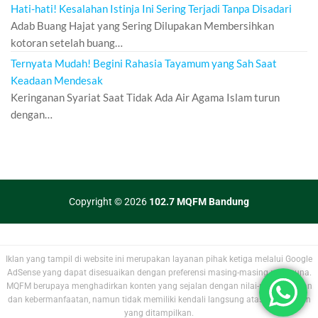
Hati-hati! Kesalahan Istinja Ini Sering Terjadi Tanpa Disadari
Adab Buang Hajat yang Sering Dilupakan Membersihkan
kotoran setelah buang…
Ternyata Mudah! Begini Rahasia Tayamum yang Sah Saat
Keadaan Mendesak
Keringanan Syariat Saat Tidak Ada Air Agama Islam turun
dengan…
Copyright © 2026
102.7 MQFM Bandung
Iklan yang tampil di website ini merupakan layanan pihak ketiga melalui Google
AdSense yang dapat disesuaikan dengan preferensi masing-masing pengguna.
MQFM berupaya menghadirkan konten yang sejalan dengan nilai-nilai kebaikan
dan kebermanfaatan, namun tidak memiliki kendali langsung atas materi iklan
yang ditampilkan.