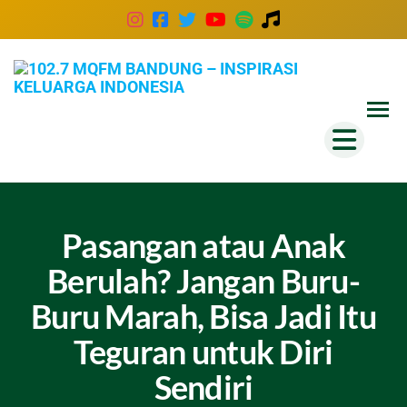
102
Inspira
Keluar
MQ
Indones
Ban
–
Insp
Kel
Pasangan atau Anak
Ind
Berulah? Jangan Buru-
Buru Marah, Bisa Jadi Itu
Teguran untuk Diri
Sendiri