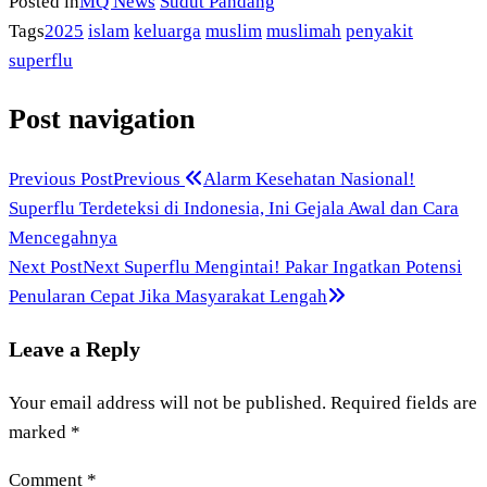
Posted in
MQ News
Sudut Pandang
Tags
2025
islam
keluarga
muslim
muslimah
penyakit
superflu
Post navigation
Previous Post
Previous
Alarm Kesehatan Nasional!
Superflu Terdeteksi di Indonesia, Ini Gejala Awal dan Cara
Mencegahnya
Next Post
Next
Superflu Mengintai! Pakar Ingatkan Potensi
Penularan Cepat Jika Masyarakat Lengah
Leave a Reply
Your email address will not be published.
Required fields are
marked
*
Comment
*