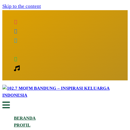
Skip to the content
Inspirasi Keluarga Indonesia
102.7 MQFM Bandung – Inspirasi
BERANDA
Keluarga Indonesia
PROFIL