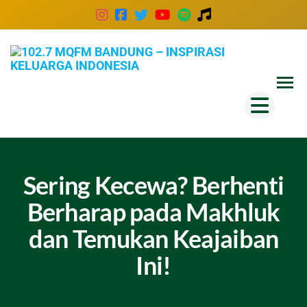
102
Inspira
Keluar
MQ
Indones
Ban
–
Insp
Kel
Sering Kecewa? Berhenti
Ind
Berharap pada Makhluk
dan Temukan Keajaiban
Ini!