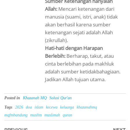
Sumber Ketenangan hanyalah
Allah:
Mencari ketenangan dari
manusia (suami, istri, anak) tidak
akan berhasil karena sumber
ketenangan sejati adalah Allah
(zikrullah).
Hati-hati dengan Harapan
Berlebih:
Berharap, takut, atau
cinta berlebihan pada makhluk
adalah sumber ketidakbahagiaan.
Jadikan Allah tujuan utama.
Posted in
Khazanah MQ
Solusi Qur'an
Tags
2026
doa
islam
kecewa
keluarga
khazanahmq
mqfmbandung
muslim
muslimah
quran