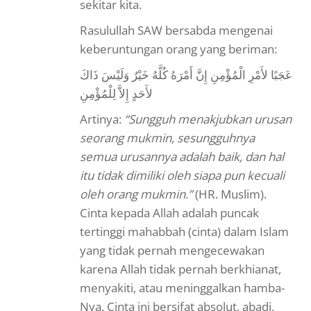
sekitar kita.
Rasulullah SAW bersabda mengenai
keberuntungan orang yang beriman:
عَجَبًا لأَمْرِ الْمُؤْمِنِ إِنَّ أَمْرَهُ كُلَّهُ خَيْرٌ وَلَيْسَ ذَاكَ
لأَحَدٍ إِلاَّ لِلْمُؤْمِنِ
Artinya:
“Sungguh menakjubkan urusan
seorang mukmin, sesungguhnya
semua urusannya adalah baik, dan hal
itu tidak dimiliki oleh siapa pun kecuali
oleh orang mukmin.”
(HR. Muslim).
Cinta kepada Allah adalah puncak
tertinggi mahabbah (cinta) dalam Islam
yang tidak pernah mengecewakan
karena Allah tidak pernah berkhianat,
menyakiti, atau meninggalkan hamba-
Nya. Cinta ini bersifat absolut, abadi,